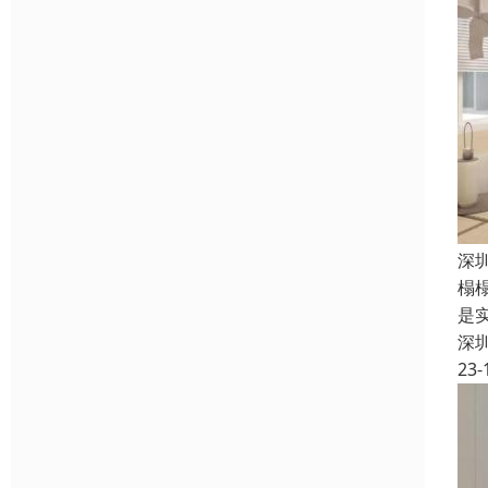
深
榻
是
深
23-