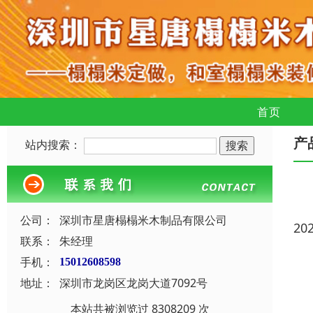
首页
产
站内搜索：
公司：
深圳市星唐榻榻米木制品有限公司
20
联系：
朱经理
手机：
15012608598
地址：
深圳市龙岗区龙岗大道7092号
本站共被浏览过 8308209 次