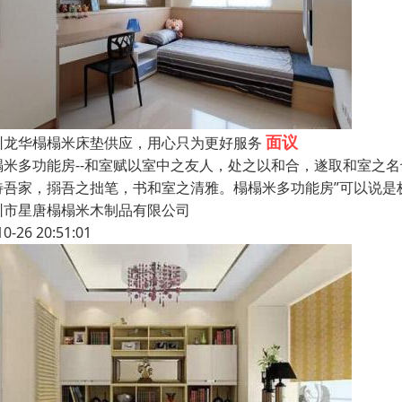
面议
圳龙华榻榻米床垫供应，用心只为更好服务
榻米多功能房--和室赋以室中之友人，处之以和合，遂取和室之
待吾家，搦吾之拙笔，书和室之清雅。榻榻米多功能房”可以说是
圳市星唐榻榻米木制品有限公司
10-26 20:51:01