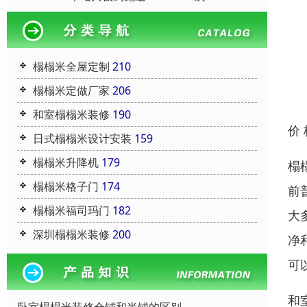
榻榻米全屋定制
210
榻榻米定做厂家
206
和室榻榻米装修
190
价
日式榻榻米设计安装
159
榻榻米升降机
179
榻
榻榻米格子门
174
前
榻榻米福司玛门
182
大
深圳榻榻米装修
200
净
可
和