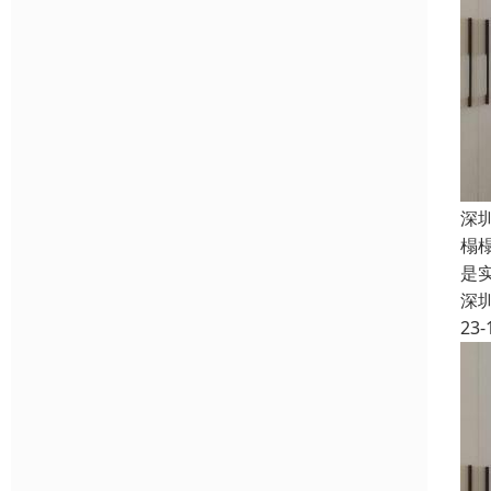
深
榻
是
深
23-