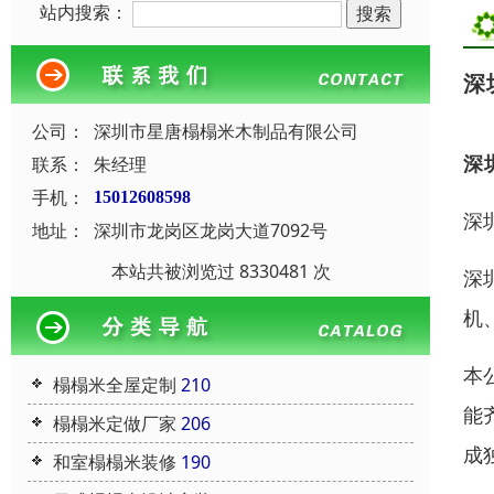
站内搜索：
深
公司：
深圳市星唐榻榻米木制品有限公司
深
联系：
朱经理
手机：
15012608598
深
地址：
深圳市龙岗区龙岗大道7092号
本站共被浏览过 8330481 次
深
机
本
榻榻米全屋定制
210
能
榻榻米定做厂家
206
成
和室榻榻米装修
190