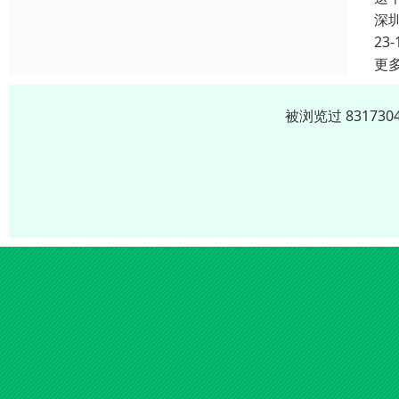
深
23-
更
被浏览过 8317