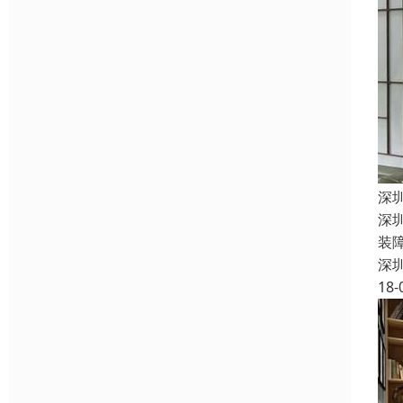
深
深
装
深
18-