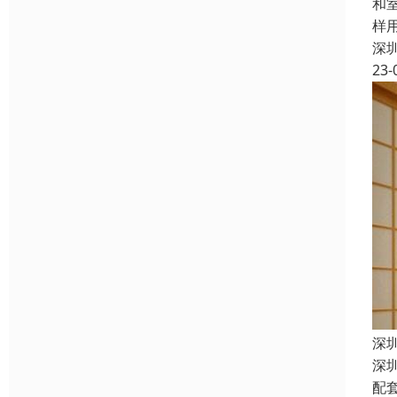
和
样
深
23-
深
深
配