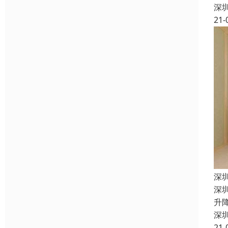
深
21-
深
深
升
深
21-