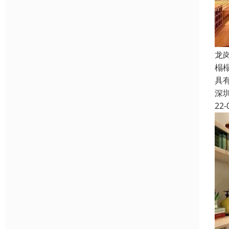
龙
榻
具
深
22-