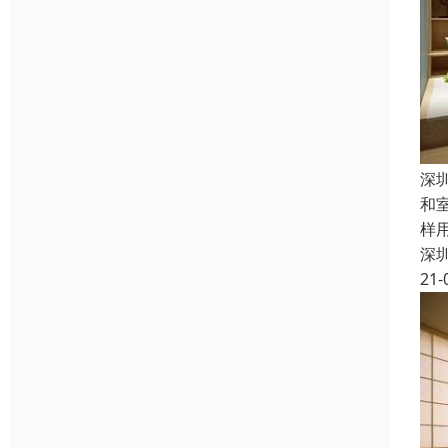
深
和
样
深
21-