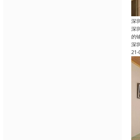
深
深
的
深
21-