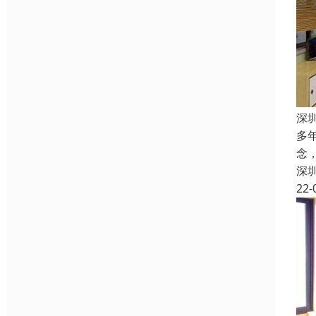
深
多
念
深
22-