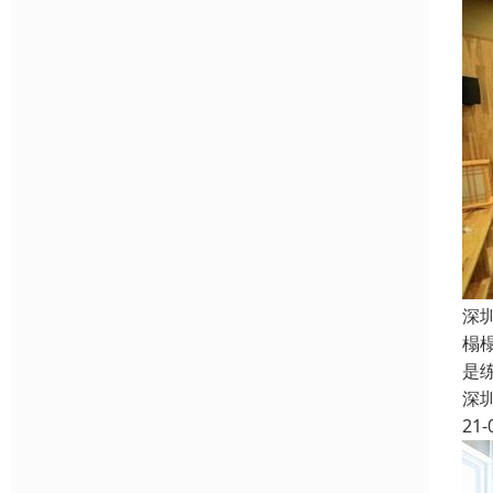
深
榻
是
深
21-