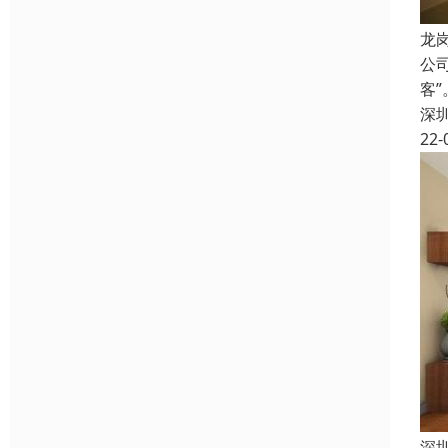
龙
公
客
深
22-
深