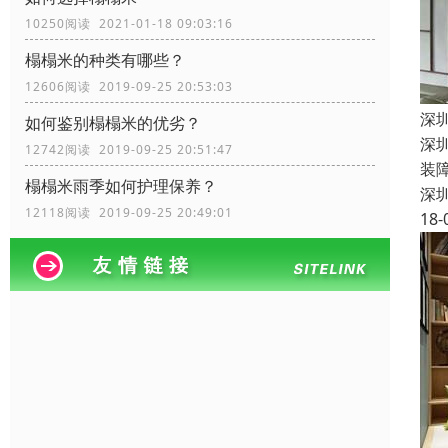
10250阅读 2021-01-18 09:03:16
榻榻米的种类有哪些？
12606阅读 2019-09-25 20:53:03
深
如何鉴别榻榻米的优劣？
深
12742阅读 2019-09-25 20:51:47
装
榻榻米雨季如何护理保养？
深
12118阅读 2019-09-25 20:49:01
18-