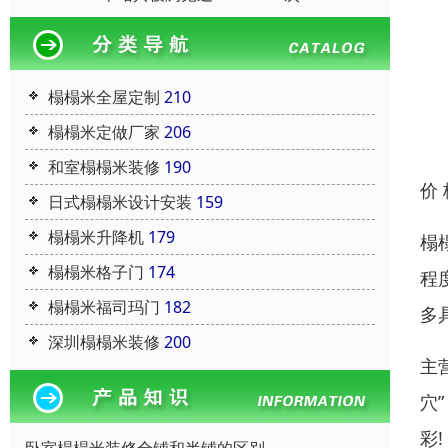
榻榻米全屋定制
210
榻榻米定做厂家
206
和室榻榻米装修
190
价
日式榻榻米设计安装
159
榻榻米升降机
179
榻
榻榻米格子门
174
程
榻榻米福司玛门
182
多
深圳榻榻米装修
200
主
穴
彩!