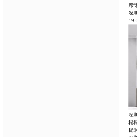
席
深
19-
深
榻
榻