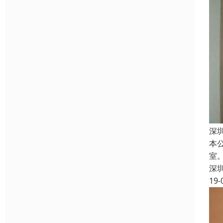
深
本
室
深
19-