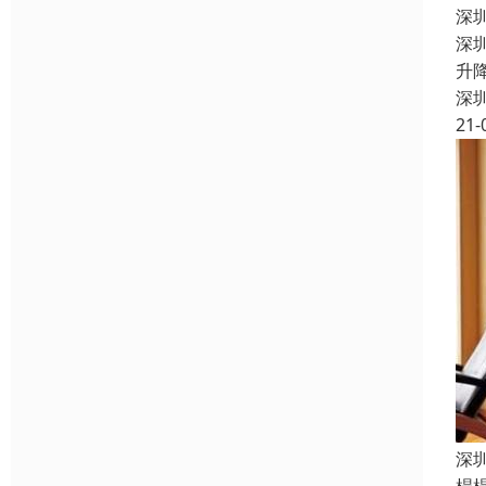
深
深
升
深
21-
深