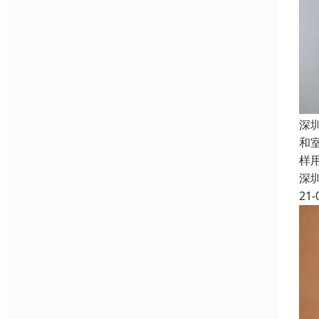
深
和
样
深
21-