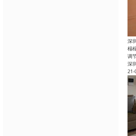
深
榻
调
深
21-