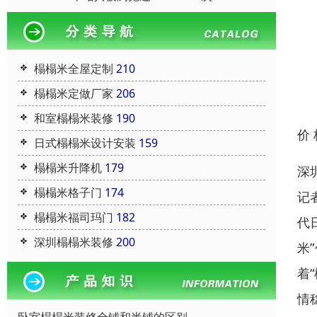
榻榻米全屋定制
210
榻榻米定做厂家
206
和室榻榻米装修
190
价
日式榻榻米设计安装
159
榻榻米升降机
179
深
榻榻米格子门
174
记
榻榻米福司玛门
182
代
深圳榻榻米装修
200
米
着
情