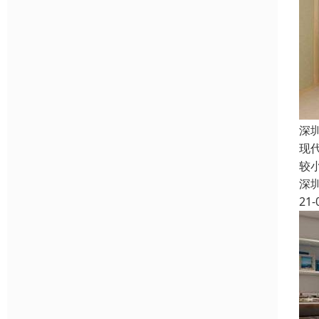
深
现
较
深
21-