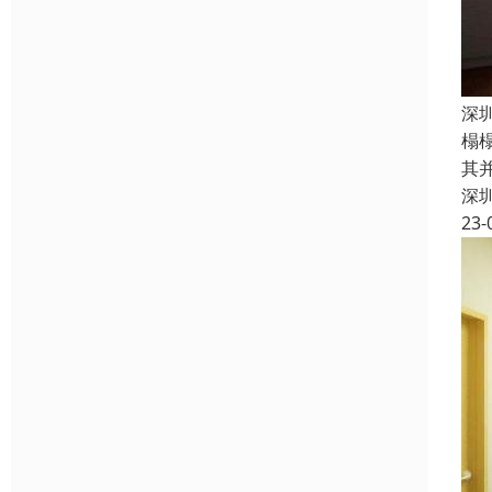
深
榻
其
深
23-