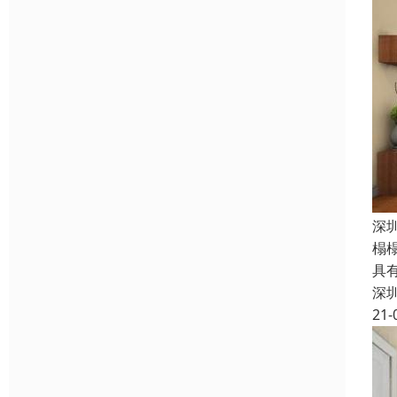
深
榻
具
深
21-